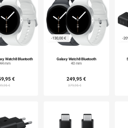
-130,00 €
-2
xy Watch8 Bluetooth
Galaxy Watch8 Bluetooth
44 mm
40 mm
59,95 €
249,95 €
09,95 €
379,95 €