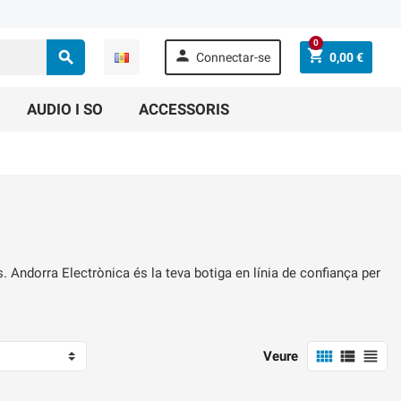
0



Connectar-se
0,00 €
AUDIO I SO
ACCESSORIS
 Andorra Electrònica és la teva botiga en línia de confiança per



Veure