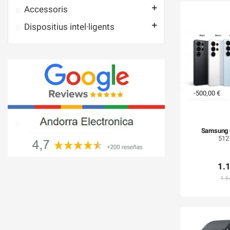

Accessoris

Dispositius intel·ligents
-500,00 €
Samsung G
512
1.
1.6