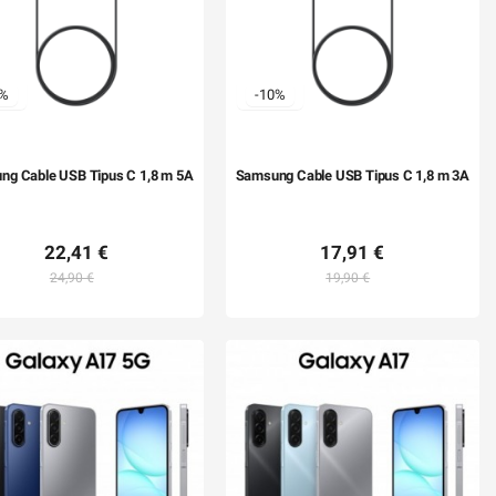
0%
-10%
ng Cable USB Tipus C 1,8 m 5A
Samsung Cable USB Tipus C 1,8 m 3A
22,41 €
17,91 €
24,90 €
19,90 €