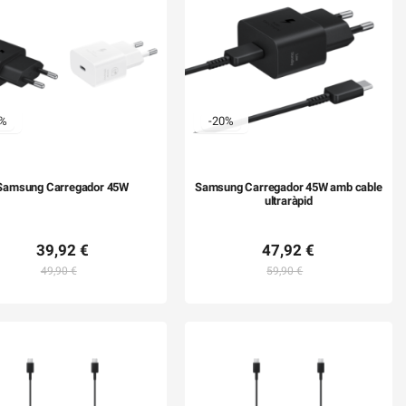
0%
-20%
Samsung Carregador 45W
Samsung Carregador 45W amb cable
ultraràpid
39,92 €
47,92 €
49,90 €
59,90 €