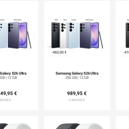
-460,00 €
-41
alaxy S26 Ultra
Samsung Galaxy S26 Ultra
 GB | 12 GB
256 GB | 12 GB
149,95 €
989,95 €
49,95 €
1.449,95 €