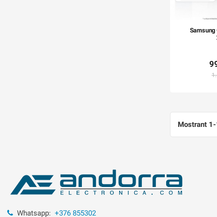
Samsung G
9
1
Mostrant 1-
Whatsapp:
+376 855302