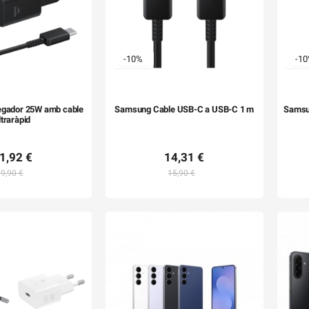
-10%
-1
gador 25W amb cable
Samsung Cable USB-C a USB-C 1 m
Samsu
ltraràpid
1,92 €
14,31 €
9,90 €
15,90 €