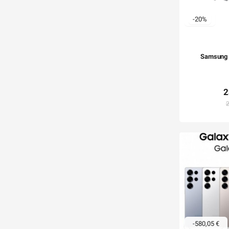
-20%
Samsung 
2
2
-580,05 €