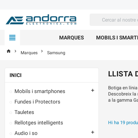

MARQUES
MOBILS I SMAR



Marques
Samsung
LLISTA
INICI
Botiga en líni

Mobils i smartphones
Descobreix la 
a la gamma Ga
Fundes i Protectors
Tauletes
Rellotges intelligents
Hi ha 19 produ

Audio i so