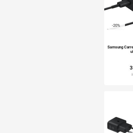
-20%
Samsung Carre
u
3
3