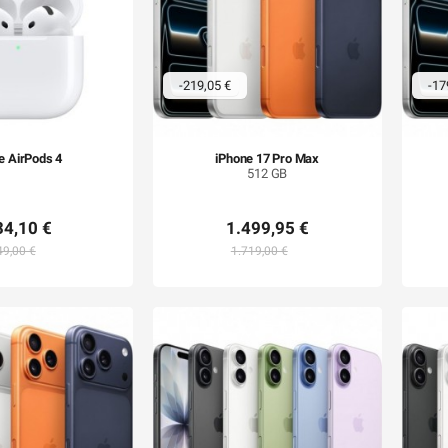
-219,05 €
-17
e AirPods 4
iPhone 17 Pro Max
512 GB
34,10 €
1.499,95 €
49,00 €
1.719,00 €