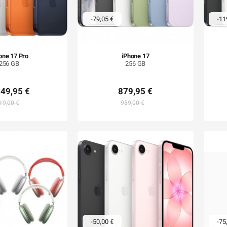
-79,05 €
-11
one 17 Pro
iPhone 17
256 GB
256 GB
149,95 €
879,95 €
19,00 €
959,00 €
-50,00 €
-75