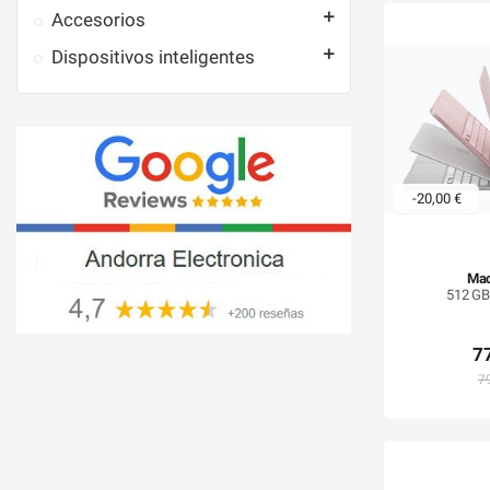

Accesorios

Dispositivos inteligentes
-20,00 €
Ma
512 GB
7
7