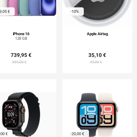
9,05 €
-10%
iPhone 16
Apple Airtag
128 GB
739,95 €
35,10 €
859,00 €
39,00 €
,00 €
-20,00 €