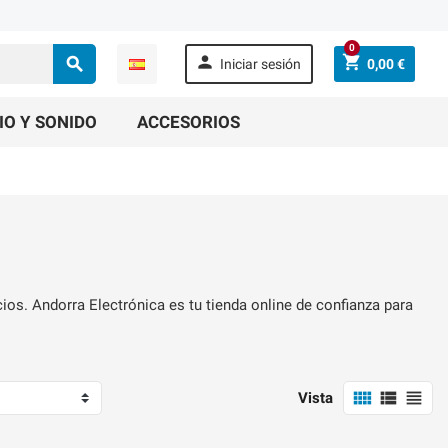
0



Iniciar sesión
0,00 €
IO Y SONIDO
ACCESORIOS
os. Andorra Electrónica es tu tienda online de confianza para



Vista