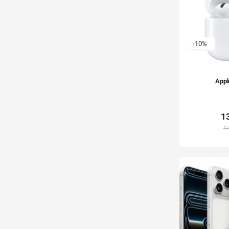
-10%
Appl
1
1