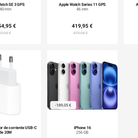
atch SE 3 GPS
Apple Watch Series 11 GPS
A
40 mm
46 mm
54,95 €
419,95 €
69,95 €
479,95 €
-189,05 €
r de corriente USB-C
iPhone 16
de 20W
256 GB