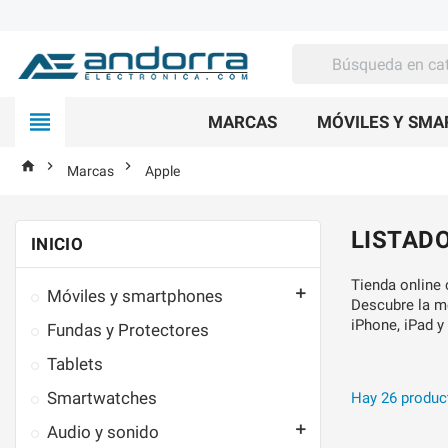

MARCAS
MÓVILES Y SM



Marcas
Apple
LISTAD
INICIO
Tienda online 

Móviles y smartphones
Descubre la me
iPhone, iPad y
Fundas y Protectores
Tablets
Smartwatches
Hay 26 produc

Audio y sonido