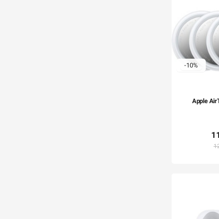
-10%
Apple Air
1
1