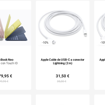
-10%
-1
cBook Neo
Apple Cable de USB-C a conector
Appl
 con Touch ID
Lightning (2 m)
79,95 €
31,50 €
99,95 €
35,00 €