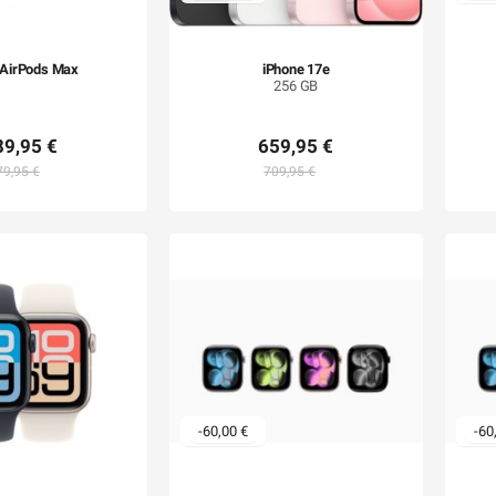
 AirPods Max
iPhone 17e
256 GB
89,95 €
659,95 €
79,95 €
709,95 €
-60,00 €
-60