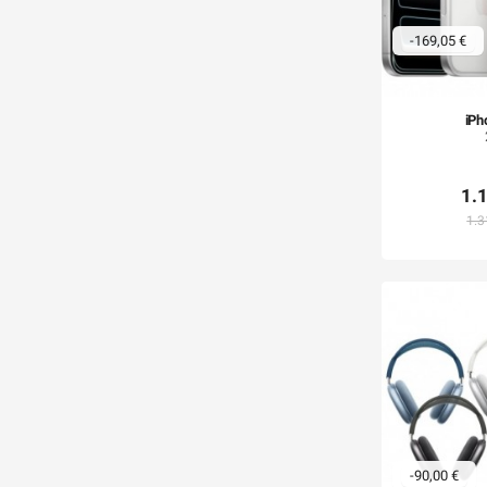
-169,05 €
iPh
1.
1.3
-90,00 €