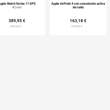
pple Watch Series 11 GPS
Apple AirPods 4 con cancelación activa
42 mm
de ruido
389,95 €
163,18 €
449,95 €
199,00 €