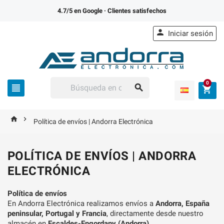
4.7/5 en Google
· Clientes satisfechos

Iniciar sesión
0





Política de envíos | Andorra Electrónica
POLÍTICA DE ENVÍOS | ANDORRA
ELECTRÓNICA
Política de envíos
En Andorra Electrónica realizamos envíos a
Andorra, España
peninsular, Portugal y Francia
, directamente desde nuestro
almacén en
Escaldes-Engordany (Andorra)
.