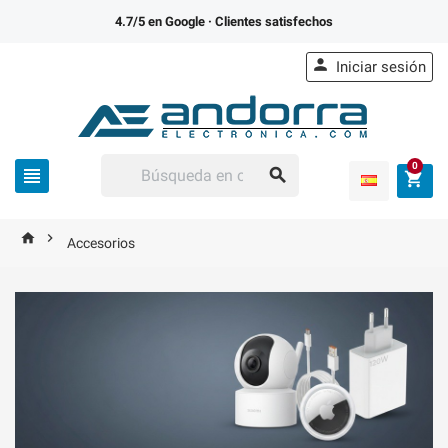
4.7/5 en Google
· Clientes satisfechos

Iniciar sesión
0





Accesorios