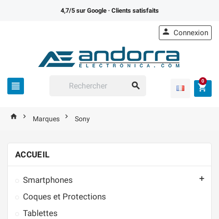
4,7/5 sur Google
· Clients satisfaits

Connexion
0






Marques
Sony
ACCUEIL

Smartphones
Coques et Protections
Tablettes