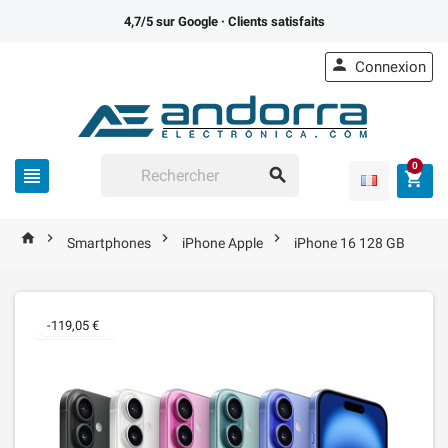
4,7/5 sur Google
· Clients satisfaits

Connexion
0







Smartphones
iPhone Apple
iPhone 16 128 GB
-119,05 €