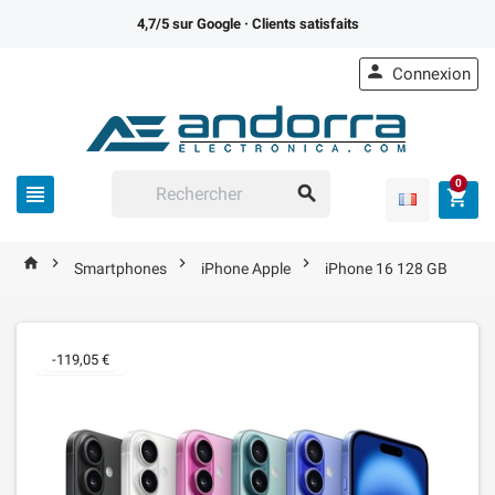
4,7/5 sur Google
· Clients satisfaits

Connexion
0







Smartphones
iPhone Apple
iPhone 16 128 GB
-119,05 €